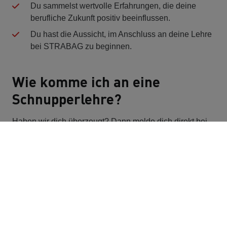
Du sammelst wertvolle Erfahrungen, die deine
berufliche Zukunft positiv beeinflussen.
Du hast die Aussicht, im Anschluss an deine Lehre
bei STRABAG zu beginnen.
Wie komme ich an eine
Schnupperlehre?
Haben wir dich überzeugt? Dann melde dich direkt bei
einem unserer
Standorte
und frage nach deiner
Möglichkeit, bei uns deine Schnupperlehre zu machen.
Wir freuen uns schon auf dich!
Kontakt