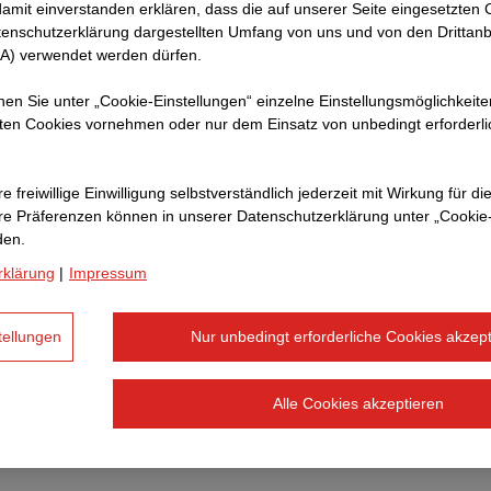
amit ein­ver­standen erklären, dass die auf unserer Seite eingesetzten
tenschutzerklärung dargestellten Umfang von uns und von den Drittanb
Weitere Links
SA) verwendet werden dürfen.
nnen Sie unter „Cookie-Einstellungen“ einzelne Einstellungsmöglichkeit
Datenschutzerklärung
ten Cookies vornehmen oder nur dem Einsatz von unbedingt erforderl
Impressum
e freiwillige Einwilligung selbstverständlich jederzeit mit Wirkung für di
Rechtshinweis
hre Prä­fe­renzen können in unserer Datenschutzerklärung unter „Cookie
den.
Zur Jobbörse
rklärung
|
Impressum
Hinweisgeber-Plattform
tellungen
Nur unbedingt erforderliche Cookies akzept
Alle Cookies akzeptieren