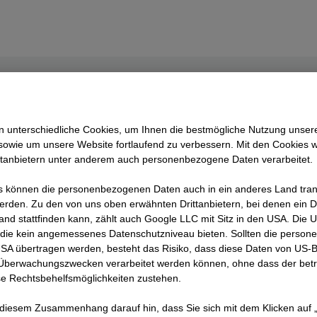
andorte in Österre
 unterschiedliche Cookies, um Ihnen die best­mögliche Nutzung unser
sowie um unsere Website fortlaufend zu verbessern. Mit den Cookies 
ttanbietern unter anderem auch personenbezogene Daten verarbeitet.
det ihr eine Übersicht unserer Lehrbetriebe in Ö
 können die personenbezogenen Daten auch in ein anderes Land trans
erden. Zu den von uns oben erwähnten Drittanbietern, bei denen ein D
and stattfinden kann, zählt auch Google LLC mit Sitz in den USA. Die
die kein angemessenes Datenschutzniveau bieten. Sollten die perso
USA übertragen werden, besteht das Risiko, dass diese Daten von US-
 Überwachungszwecken verarbeitet werden können, ohne dass der bet
e Rechtsbehelfsmöglichkeiten zustehen.
 diesem Zusammenhang darauf hin, dass Sie sich mit dem Klicken auf „