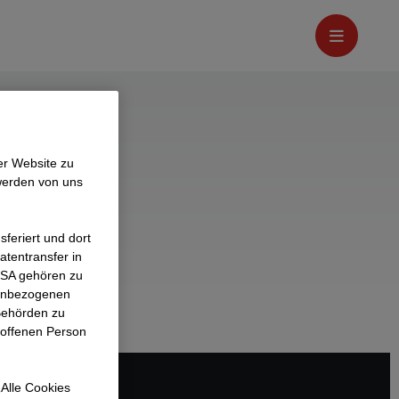
ich
er Website zu
werden von uns
sterreich
feriert und dort
atentransfer in
 USA gehören zu
nenbezogenen
Behörden zu
roffenen Person
Alle Cookies