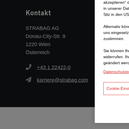
akzeptieren“ d
in unserer Da
Kontakt
Sitz in den U
Alternativ kö
STRABAG AG
uns eingesetz
Donau-City-Str. 9
zustimmen.
1220 Wien
Sie können Ihr
Österreich
widerrufen. I
geändert wer
+43 1 22422-0
Datenschutze
karriere@strabag.com
Cookie-Eins