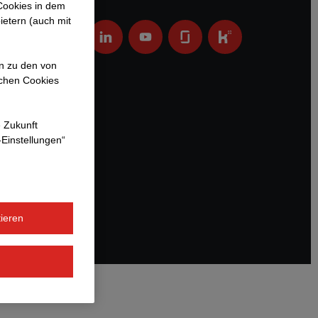
 Cookies in dem
ietern (auch mit
en zu den von
ichen Cookies
e Zukunft
-Einstellungen“
ieren