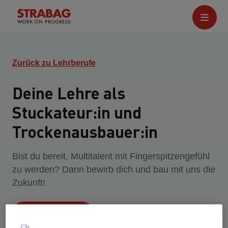
Zurück zu Lehrberufe
Deine Lehre als
Stuckateur:in und
Trockenausbauer:in
Bist du bereit, Multitalent mit Fingerspitzengefühl
zu werden? Dann bewirb dich und bau mit uns die
Zukunft!
Jetzt bewerben