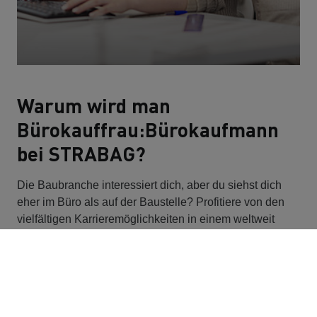
Warum wird man
Bürokauffrau:Bürokaufmann
bei STRABAG?
Die Baubranche interessiert dich, aber du siehst dich
eher im Büro als auf der Baustelle? Profitiere von den
vielfältigen Karrieremöglichkeiten in einem weltweit
tätigen Bautechnologiekonzern. Bei STRABAG
erwarten dich eine faire und attraktive Vergütung, ein
sicherer, krisenfester Arbeitsplatz sowie die Möglichkeit
zur internen Weiterbildung. Vom ersten Tag an bist du
Teil unseres Teams und kannst deine Talente optimal